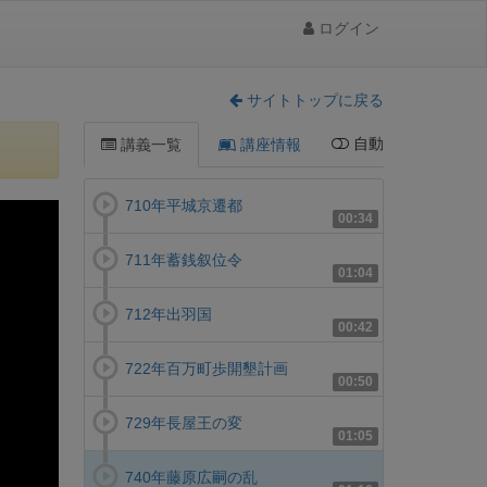
ログイン
サイトトップに戻る
自動
講義一覧
講座情報
710年平城京遷都
00:34
711年蓄銭叙位令
01:04
712年出羽国
00:42
722年百万町歩開墾計画
00:50
729年長屋王の変
01:05
740年藤原広嗣の乱