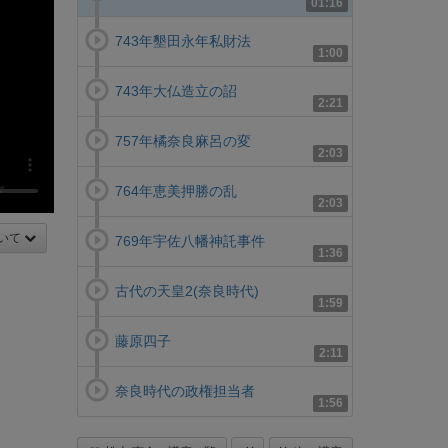
01:16
743年墾田永年私財法
1:00
743年大仏造立の詔
2:21
757年橘奈良麻呂の変
2:03
764年恵美押勝の乱
2:03
いて
769年宇佐八幡神託事件
1:36
古代の天皇2(奈良時代)
1:59
藤原四子
2:11
奈良時代の政権担当者
1:56