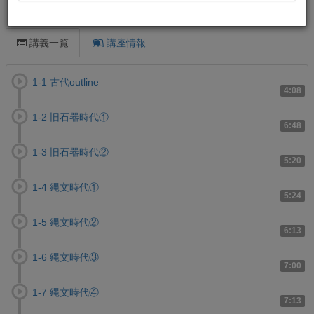
この講義について
講義一覧
講座情報
1-1 古代outline
4:08
1-2 旧石器時代①
6:48
1-3 旧石器時代②
5:20
1-4 縄文時代①
5:24
1-5 縄文時代②
6:13
1-6 縄文時代③
7:00
1-7 縄文時代④
7:13