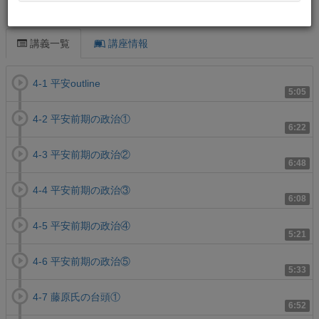
この講義について
講義一覧
講座情報
4-1 平安outline
5:05
4-2 平安前期の政治①
6:22
4-3 平安前期の政治②
6:48
4-4 平安前期の政治③
6:08
4-5 平安前期の政治④
5:21
4-6 平安前期の政治⑤
5:33
4-7 藤原氏の台頭①
6:52