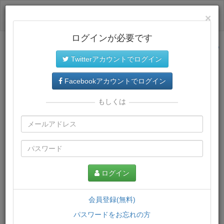
ログイン
×
ログインが必要です
サイトトップに戻る
Twitterアカウントでログイン
プレミアム会員
では、教材がダウンロードでき、快適な動画
再生環境が提供されます。
Facebookアカウントでログイン
もしくは
ログイン
会員登録(無料)
パスワードをお忘れの方