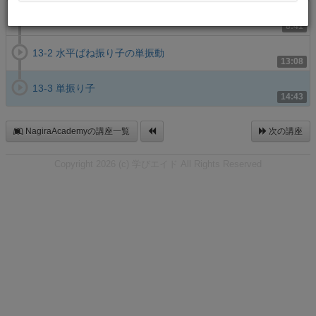
13-1 鉛直ばね振り子の単振動
8:41
13-2 水平ばね振り子の単振動
13:08
13-3 単振り子
14:43
NagiraAcademyの講座一覧
次の講座
Copyright 2026 (c) 学びエイド All Rights Reserved