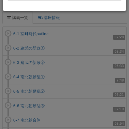
この講義について
講義一覧
講座情報
6-1 室町時代outline
07:28
6-2 建武の新政①
08:34
6-3 建武の新政②
06:33
6-4 南北朝動乱①
7:48
6-5 南北朝動乱②
06:21
6-6 南北朝動乱③
07:19
6-7 南北朝合体
08:54