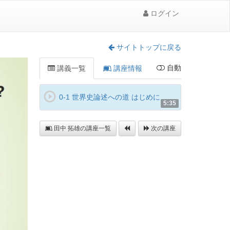
ログイン
サイトトップに戻る
自動
講義一覧
講座情報
0-1 世界史論述への道 はじめに
5:35
田中 拓雄の講座一覧
次の講座