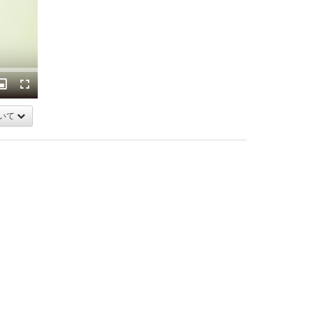
ack
Picture-
Fullscreen
in-
Picture
いて