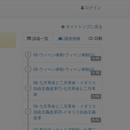
ログイン
サイトトップに戻る
自動
講義一覧
講座情報
05 ウィーン体制-ウィーン体制(1)
5:49
05 ウィーン体制-ウィーン体制(2)
5:38
06 七月革命と二月革命・イギリス
自由主義改革①-七月革命と二月革
命
5:58
06 七月革命と二月革命・イギリス
自由主義改革②-イギリス自由主義
改革
6:41
07 英のヴィクトリア時代・仏第二