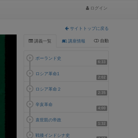
ログイン
サイトトップに戻る
自動
講義一覧
講座情報
ポーランド史
6:33
ロシア革命1
2:02
ロシア革命２
2:35
辛亥革命
4:00
袁世凱の帝政
1:32
戦後インドシナ史