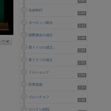
4:00
先史時代
4:59
ヨーロッパ統合
2:33
国際連合の成立
2:46
いて
西ドイツの成立
2:04
東ドイツの成立
1:55
ドルショック
3:02
世界貿易
1:24
ゴルバチョフ
2:10
スペイン内戦