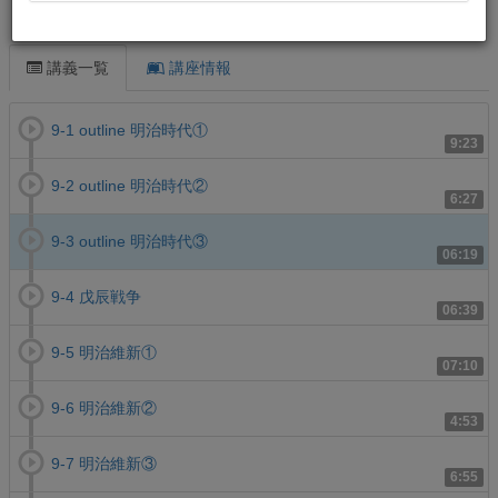
この講義について
講義一覧
講座情報
9-1 outline 明治時代①
9:23
9-2 outline 明治時代②
6:27
9-3 outline 明治時代③
06:19
9-4 戊辰戦争
06:39
9-5 明治維新①
07:10
9-6 明治維新②
4:53
9-7 明治維新③
6:55