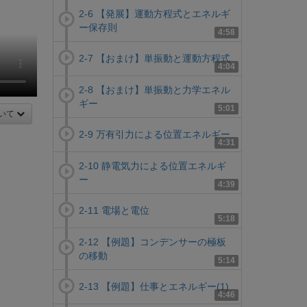
2-6 【発展】運動方程式とエネルギ
ー保存則
4:58
2-7 【おまけ】単振動と運動方程式
4:04
2-8 【おまけ】単振動と力学エネル
ギー
5:01
いて
2-9 万有引力による位置エネルギー
4:31
2-10 静電気力による位置エネルギ
ー
4:39
2-11 電場と電位
5:18
2-12 【例題】コンデンサーの極板
の移動
5:14
2-13 【例題】仕事とエネルギー(1)
4:46