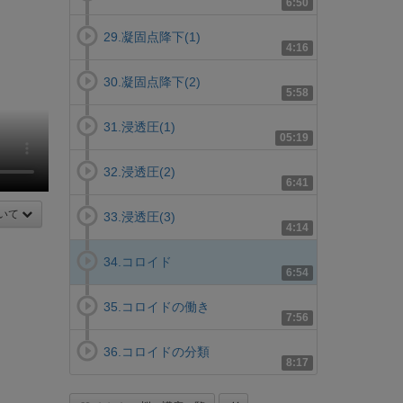
6:50
29.凝固点降下(1)
4:16
30.凝固点降下(2)
5:58
31.浸透圧(1)
05:19
32.浸透圧(2)
6:41
いて
33.浸透圧(3)
4:14
34.コロイド
6:54
35.コロイドの働き
7:56
36.コロイドの分類
8:17