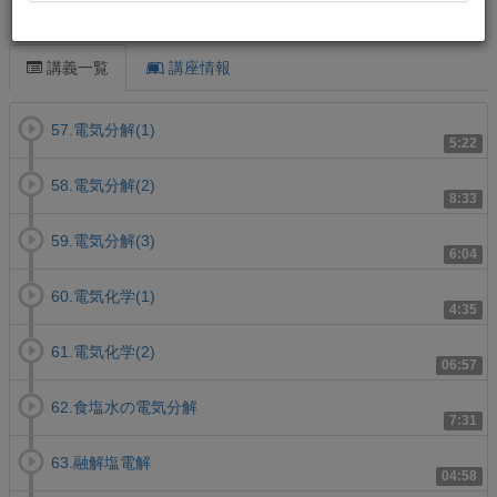
この講義について
講義一覧
講座情報
57.電気分解(1)
5:22
58.電気分解(2)
8:33
59.電気分解(3)
6:04
60.電気化学(1)
4:35
61.電気化学(2)
06:57
62.食塩水の電気分解
7:31
63.融解塩電解
04:58