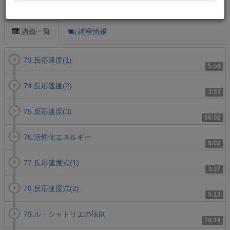
この講義について
講義一覧
講座情報
73.反応速度(1)
5:59
74.反応速度(2)
3:55
75.反応速度(3)
06:02
76.活性化エネルギー
9:02
77.反応速度式(1)
3:37
78.反応速度式(2)
5:13
79.ル・シャトリエの法則
10:14