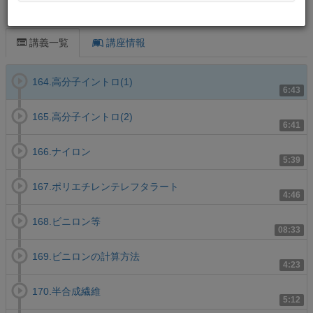
この講義について
講義一覧
講座情報
164.高分子イントロ(1)
6:43
165.高分子イントロ(2)
6:41
166.ナイロン
5:39
167.ポリエチレンテレフタラート
4:46
168.ビニロン等
08:33
169.ビニロンの計算方法
4:23
170.半合成繊維
5:12