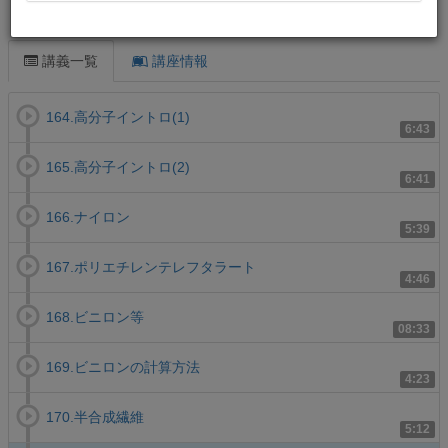
この講義について
講義一覧
講座情報
164.高分子イントロ(1)
6:43
165.高分子イントロ(2)
6:41
166.ナイロン
5:39
167.ポリエチレンテレフタラート
4:46
168.ビニロン等
08:33
169.ビニロンの計算方法
4:23
170.半合成繊維
5:12