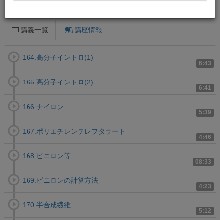
この講義について
講義一覧
講座情報
164.高分子イントロ(1)
6:43
165.高分子イントロ(2)
6:41
166.ナイロン
5:39
167.ポリエチレンテレフタラート
4:46
168.ビニロン等
08:33
169.ビニロンの計算方法
4:23
170.半合成繊維
5:12