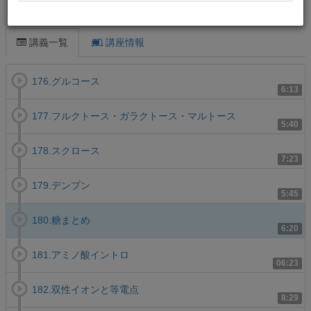
この講義について
講義一覧
講座情報
176.グルコース
6:13
177.フルクトース・ガラクトース・マルトース
5:40
178.スクロース
7:23
179.デンプン
5:45
180.糖まとめ
6:20
181.アミノ酸イントロ
06:23
182.双性イオンと等電点
8:29