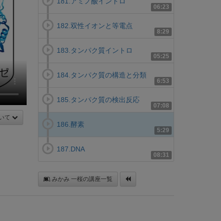
181.アミノ酸イントロ
06:23
182.双性イオンと等電点
8:29
183.タンパク質イントロ
05:25
184.タンパク質の構造と分類
6:53
185.タンパク質の検出反応
07:08
いて
186.酵素
5:29
187.DNA
08:31
みかみ 一桜の講座一覧