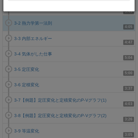
3-1 状態方程式
3:49
3-2 熱力学第一法則
4:05
3-3 内部エネルギー
4:47
3-4 気体がした仕事
5:04
3-5 定圧変化
5:00
3-6 定積変化
3:37
3-7【例題】定圧変化と定積変化のP-Vグラフ(1)
4:03
3-8【例題】定圧変化と定積変化のP-Vグラフ(2)
3:26
3-9 等温変化
3:05