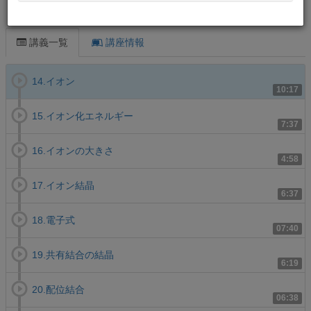
この講義について
講義一覧
講座情報
14.イオン
10:17
15.イオン化エネルギー
7:37
16.イオンの大きさ
4:58
17.イオン結晶
6:37
18.電子式
07:40
19.共有結合の結晶
6:19
20.配位結合
06:38