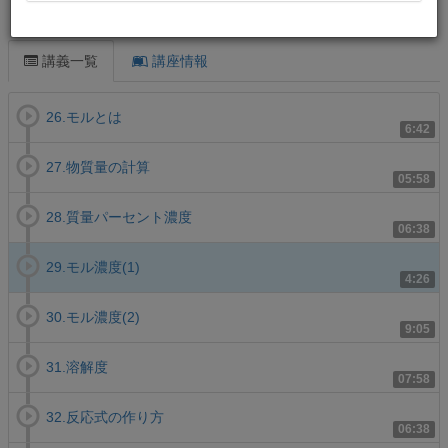
この講義について
講義一覧
講座情報
26.モルとは
6:42
27.物質量の計算
05:58
28.質量パーセント濃度
06:38
29.モル濃度(1)
4:26
30.モル濃度(2)
9:05
31.溶解度
07:58
32.反応式の作り方
06:38