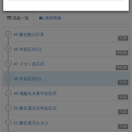
この講義について
講義一覧
講座情報
45.酸化数の計算
7:25
46.半反応式(1)
05:35
47.イオン反応式
04:45
48.半反応式(2)
5:53
49.過酸化水素半反応式
5:23
50.酸化還元化学反応式
7:31
51.酸化還元おまけ
7:34