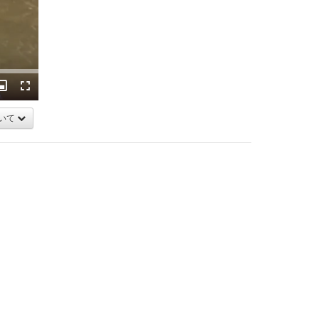
ack
Picture-
Fullscreen
in-
Picture
いて