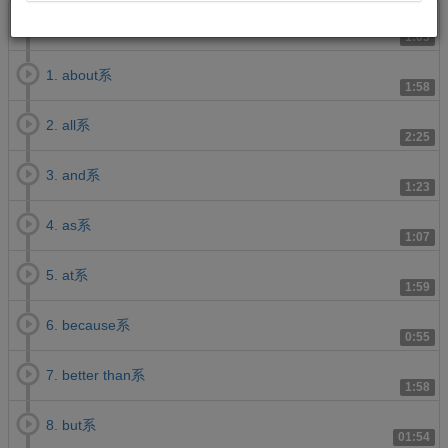
0.はじめに
1:03
1. about系
1:58
2. all系
2:25
3. and系
1:23
4. as系
1:07
5. at系
1:59
6. because系
0:55
7. better than系
1:58
8. but系
01:54