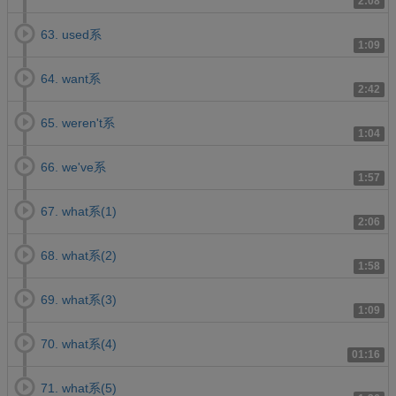
2:08
63. used系
1:09
64. want系
2:42
65. weren't系
1:04
66. we've系
1:57
67. what系(1)
2:06
68. what系(2)
1:58
69. what系(3)
1:09
70. what系(4)
01:16
71. what系(5)