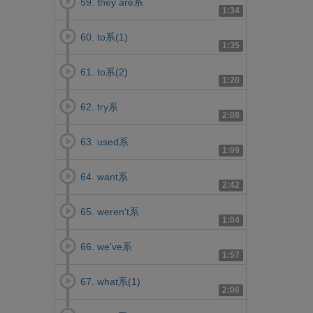
59. they are系
1:34
60. to系(1)
1:35
61. to系(2)
1:20
62. try系
2:08
63. used系
1:09
64. want系
2:42
65. weren't系
1:04
66. we've系
1:57
67. what系(1)
2:06