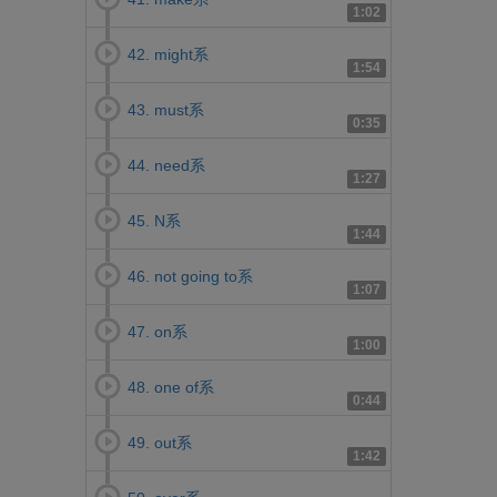
1:02
42. might系
1:54
43. must系
0:35
44. need系
1:27
45. N系
1:44
46. not going to系
1:07
47. on系
1:00
48. one of系
0:44
49. out系
1:42