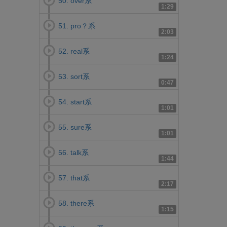
50. over系
1:29
51. pro？系
2:03
52. real系
1:24
53. sort系
0:47
54. start系
1:01
55. sure系
1:01
56. talk系
1:44
57. that系
2:17
58. there系
1:15