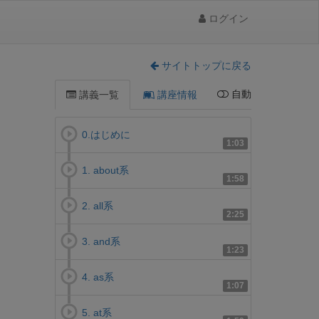
ログイン
サイトトップに戻る
自動
講義一覧
講座情報
0.はじめに
1:03
1. about系
1:58
2. all系
2:25
3. and系
1:23
4. as系
1:07
5. at系