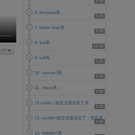
1:59
6. because系
0:55
7. better than系
1:58
8. but系
01:54
いて
9. call系
1:41
10. cancan’t系
2:10
11. check系
1:56
12 could／仮定法過去完了系
2:14
13. couldn’t仮定法過去完了・否定系
1:46
14. diddidn’t系