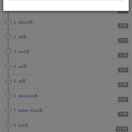
0.はじめに
1:03
1. about系
1:58
2. all系
2:25
3. and系
1:23
4. as系
1:07
5. at系
1:59
6. because系
0:55
7. better than系
1:58
8. but系
01:54