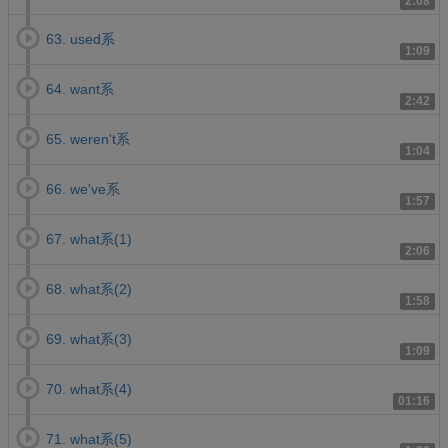
2:08
63. used系
1:09
64. want系
2:42
65. weren't系
1:04
66. we've系
1:57
67. what系(1)
2:06
68. what系(2)
1:58
69. what系(3)
1:09
70. what系(4)
01:16
71. what系(5)