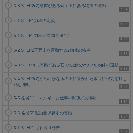
3-3 STEP2(2)摩擦がある斜面上にある物体の運動
2:34
4-1 STEP1力積の定義
3:00
5-1 STEP1力積と運動量保存則
5:03
5-2 STEP2平面上を運動する2物体の衝突
1:39
5-3 STEP3(1)摩擦がある面でのばねがついた物体の運動
5:37
5-4 STEP3(2)なめらかな床の上に置かれた木片に弾丸を打ち
込む運動
2:06
5-5 発展(1)エネルギーと仕事の関係式の導出
4:14
5-6 発展(2)運動量保存則の導出
3:34
6-1 STEP1 はね返り係数
1:57