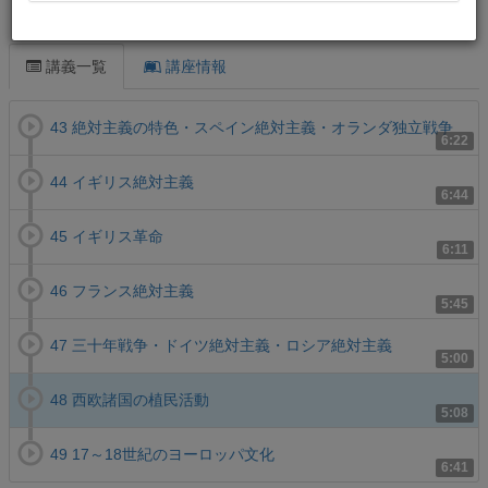
この講義について
講義一覧
講座情報
43 絶対主義の特色・スペイン絶対主義・オランダ独立戦争
6:22
44 イギリス絶対主義
6:44
45 イギリス革命
6:11
46 フランス絶対主義
5:45
47 三十年戦争・ドイツ絶対主義・ロシア絶対主義
5:00
48 西欧諸国の植民活動
5:08
49 17～18世紀のヨーロッパ文化
6:41