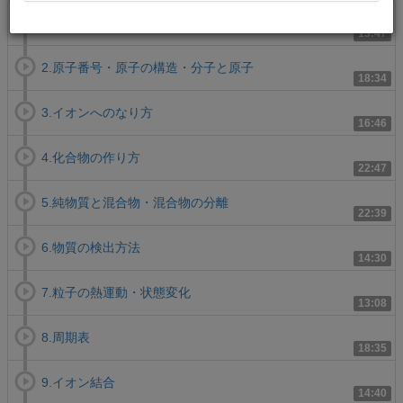
1.元素記号「みくるの化学の実力をチェック！」
13:47
2.原子番号・原子の構造・分子と原子
18:34
3.イオンへのなり方
16:46
4.化合物の作り方
22:47
5.純物質と混合物・混合物の分離
22:39
6.物質の検出方法
14:30
7.粒子の熱運動・状態変化
13:08
8.周期表
18:35
9.イオン結合
14:40