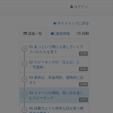
ログイン
サイトトップに戻る
自動
講義一覧
講座情報
01 あっという間に上達していくラ
イバルたちを見て
3:44
02 スピーキングの「主人公」と
「守護神」
2:41
03 最初は、非論理的、感情的に話
そう
2:09
04 イメージや感情、思い出を楽し
むスピーキング
4:04
05 語彙力よりも簡単な語を使う瞬