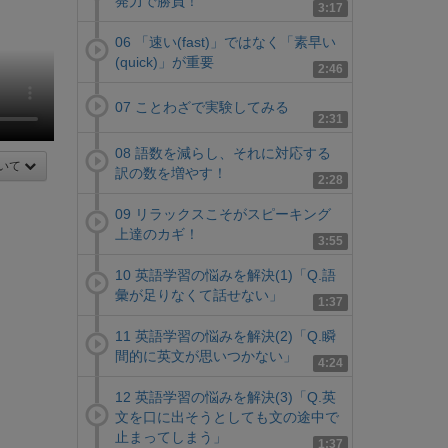
発力で勝負！
3:17
06 「速い(fast)」ではなく「素早い
(quick)」が重要
2:46
07 ことわざで実験してみる
2:31
08 語数を減らし、それに対応する
いて
訳の数を増やす！
2:28
09 リラックスこそがスピーキング
上達のカギ！
3:55
10 英語学習の悩みを解決(1)「Q.語
彙が足りなくて話せない」
1:37
11 英語学習の悩みを解決(2)「Q.瞬
間的に英文が思いつかない」
4:24
12 英語学習の悩みを解決(3)「Q.英
文を口に出そうとしても文の途中で
止まってしまう」
1:37