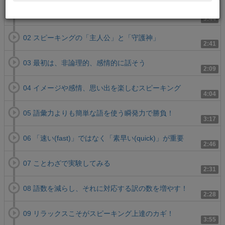
01 あっという間に上達していくライバルたちを見て
3:44
02 スピーキングの「主人公」と「守護神」
2:41
03 最初は、非論理的、感情的に話そう
2:09
04 イメージや感情、思い出を楽しむスピーキング
4:04
05 語彙力よりも簡単な語を使う瞬発力で勝負！
3:17
06 「速い(fast)」ではなく「素早い(quick)」が重要
2:46
07 ことわざで実験してみる
2:31
08 語数を減らし、それに対応する訳の数を増やす！
2:28
09 リラックスこそがスピーキング上達のカギ！
3:55