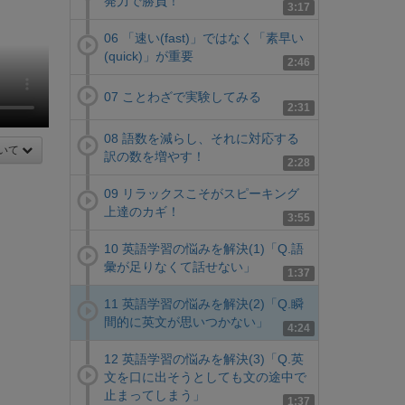
発力で勝負！
3:17
06 「速い(fast)」ではなく「素早い
(quick)」が重要
2:46
07 ことわざで実験してみる
2:31
08 語数を減らし、それに対応する
いて
訳の数を増やす！
2:28
09 リラックスこそがスピーキング
上達のカギ！
3:55
10 英語学習の悩みを解決(1)「Q.語
彙が足りなくて話せない」
1:37
11 英語学習の悩みを解決(2)「Q.瞬
間的に英文が思いつかない」
4:24
12 英語学習の悩みを解決(3)「Q.英
文を口に出そうとしても文の途中で
止まってしまう」
1:37