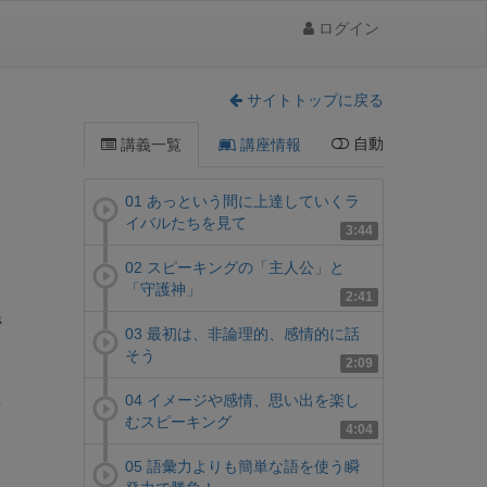
ログイン
サイトトップに戻る
自動
講義一覧
講座情報
01 あっという間に上達していくラ
イバルたちを見て
3:44
02 スピーキングの「主人公」と
「守護神」
2:41
03 最初は、非論理的、感情的に話
そう
2:09
04 イメージや感情、思い出を楽し
むスピーキング
4:04
05 語彙力よりも簡単な語を使う瞬