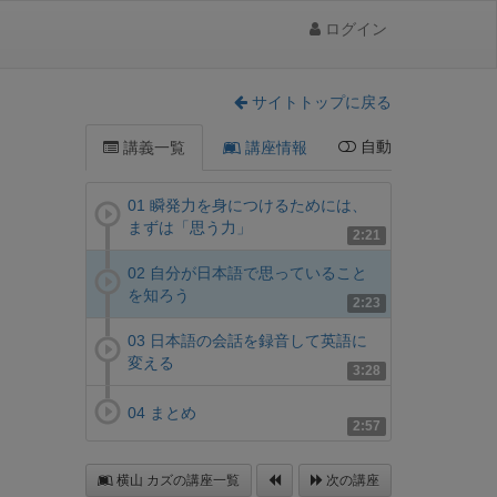
ログイン
サイトトップに戻る
自動
講義一覧
講座情報
01 瞬発力を身につけるためには、
まずは「思う力」
2:21
02 自分が日本語で思っていること
を知ろう
2:23
03 日本語の会話を録音して英語に
変える
3:28
04 まとめ
2:57
横山 カズの講座一覧
次の講座