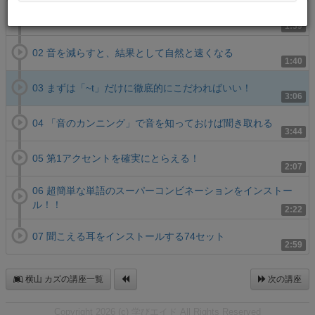
01 速く話す練習がなぜ疲れるか
1:39
02 音を減らすと、結果として自然と速くなる
1:40
03 まずは「~t」だけに徹底的にこだわればいい！
3:06
04 「音のカンニング」で音を知っておけば聞き取れる
3:44
05 第1アクセントを確実にとらえる！
2:07
06 超簡単な単語のスーパーコンビネーションをインストー
ル！！
2:22
07 聞こえる耳をインストールする74セット
2:59
横山 カズの講座一覧
次の講座
Copyright 2026 (c) 学びエイド All Rights Reserved