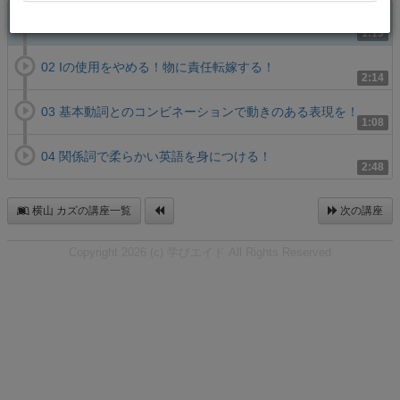
01 英語発想は無生物主語で身につく
1:19
02 Iの使用をやめる！物に責任転嫁する！
2:14
03 基本動詞とのコンビネーションで動きのある表現を！
1:08
04 関係詞で柔らかい英語を身につける！
2:48
横山 カズの講座一覧
次の講座
Copyright 2026 (c) 学びエイド All Rights Reserved