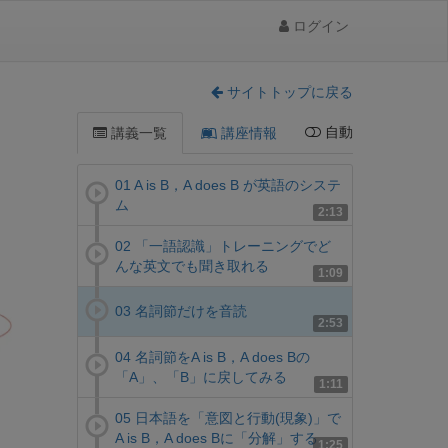
ログイン
サイトトップに戻る
自動
講義一覧
講座情報
01 A is B，A does B が英語のシステ
ム
2:13
02 「一語認識」トレーニングでど
んな英文でも聞き取れる
1:09
03 名詞節だけを音読
2:53
04 名詞節をA is B，A does Bの
「A」、「B」に戻してみる
1:11
05 日本語を「意図と行動(現象)」で
A is B，A does Bに「分解」する
1:25