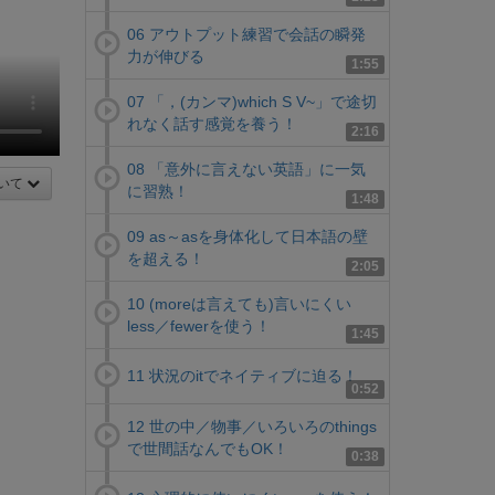
06 アウトプット練習で会話の瞬発
力が伸びる
1:55
07 「，(カンマ)which S V~」で途切
れなく話す感覚を養う！
2:16
08 「意外に言えない英語」に一気
いて
に習熟！
1:48
09 as～asを身体化して日本語の壁
を超える！
2:05
10 (moreは言えても)言いにくい
less／fewerを使う！
1:45
11 状況のitでネイティブに迫る！
0:52
12 世の中／物事／いろいろのthings
で世間話なんでもOK！
0:38