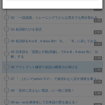
01 A is B，A does B が英語のシステム
2:13
02 「一語認識」トレーニングでどんな英文でも聞き取れる
1:09
03 名詞節だけを音読
2:53
04 名詞節をA is B，A does Bの「A」、「B」に戻してみる
1:11
05 日本語を「意図と行動(現象)」でA is B，A does Bに「分
解」する
1:25
06 アウトプット練習で会話の瞬発力が伸びる
1:55
07 「，(カンマ)which S V~」で途切れなく話す感覚を養う！
2:16
08 「意外に言えない英語」に一気に習熟！
1:48
09 as～asを身体化して日本語の壁を超える！