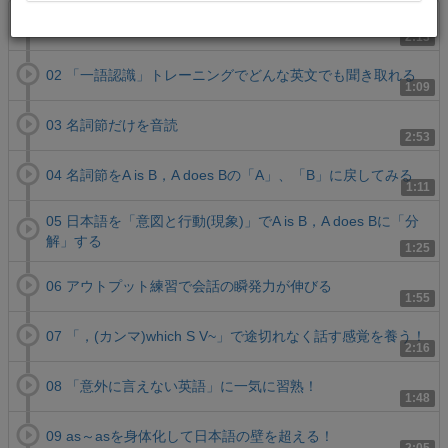
01 A is B，A does B が英語のシステム
2:13
02 「一語認識」トレーニングでどんな英文でも聞き取れる
1:09
03 名詞節だけを音読
2:53
04 名詞節をA is B，A does Bの「A」、「B」に戻してみる
1:11
05 日本語を「意図と行動(現象)」でA is B，A does Bに「分
解」する
1:25
06 アウトプット練習で会話の瞬発力が伸びる
1:55
07 「，(カンマ)which S V~」で途切れなく話す感覚を養う！
2:16
08 「意外に言えない英語」に一気に習熟！
1:48
09 as～asを身体化して日本語の壁を超える！