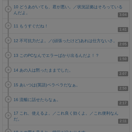
10 どうあがいても、君が悪い。／状況証拠はそろっている
んだよ。
3:04
11 もうすぐだね！
1:41
12 不可抗力だよ。／(頑張ったけど)あれは仕方ないさ。
2:05
13 このPCなんでエラーばかり出るんだよ！？
1:50
14 あの人は黙ったままでした。
2:07
15 あいつは(英語)ペラペラだなぁ。
2:50
16 流暢に話せたらなぁ。
2:17
17 これ、使えるよ。／これ良く効くよ。／これ便利なん
だ。
2:11