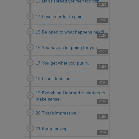
13 Don't spread yourself too thin.
2:52
14 Lose in order to gain.
1:56
15 Be open to what happens next!!
2:30
16 You have a lot going for you.
2:27
17 You get what you put in.
2:56
18 I can't function.
2:16
19 Everyhing I learned is starting to
make sense.
2:38
20 That's impressive!!
1:55
21 Keep moving.
3:14