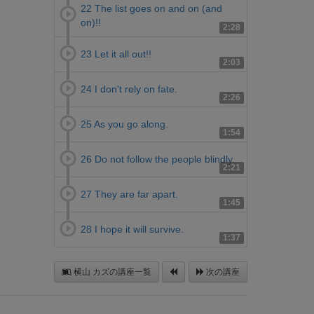
22 The list goes on and on (and
on)!!
2:28
23 Let it all out!!
2:03
24 I don't rely on fate.
2:26
25 As you go along.
1:54
26 Do not follow the people blindly.
2:21
27 They are far apart.
1:45
28 I hope it will survive.
1:37
横山 カズの講座一覧
次の講座