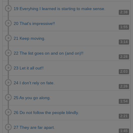
19 Everyhing I learned is starting to make sense.
2:38
20 That's impressive!!
1:55
21 Keep moving.
3:14
22 The list goes on and on (and on)!!
2:28
23 Let it all out!!
2:03
24 I don't rely on fate.
2:26
25 As you go along.
1:54
26 Do not follow the people blindly.
2:21
27 They are far apart.
1:45