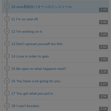
10 sure系頻出パターンのインストール
1:44
11 I'm on and off.
3:40
12 I'm working on it.
2:20
13 Don't spread yourself too thin.
2:52
14 Lose in order to gain.
1:56
15 Be open to what happens next!!
2:30
16 You have a lot going for you.
2:27
17 You get what you put in.
2:56
18 I can't function.
2:16