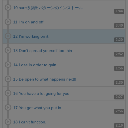
10 sure系頻出パターンのインストール
1:44
11 I'm on and off.
3:40
12 I'm working on it.
2:20
13 Don't spread yourself too thin.
2:52
14 Lose in order to gain.
1:56
15 Be open to what happens next!!
2:30
16 You have a lot going for you.
2:27
17 You get what you put in.
2:56
18 I can't function.
2:16