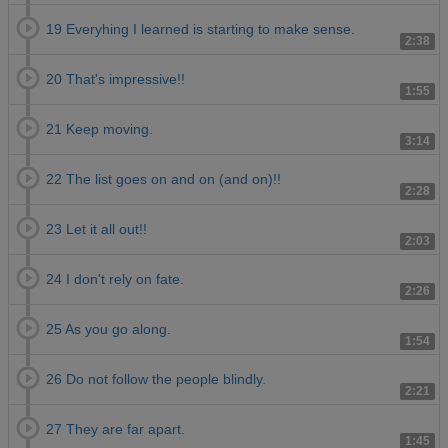
19 Everyhing I learned is starting to make sense.
2:38
20 That's impressive!!
1:55
21 Keep moving.
3:14
22 The list goes on and on (and on)!!
2:28
23 Let it all out!!
2:03
24 I don't rely on fate.
2:26
25 As you go along.
1:54
26 Do not follow the people blindly.
2:21
27 They are far apart.
1:45