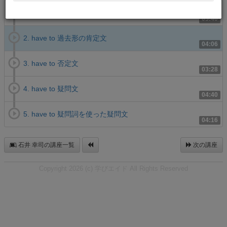
1. have to 現在形の肯定文
05:40
2. have to 過去形の肯定文
04:06
3. have to 否定文
03:28
4. have to 疑問文
04:40
5. have to 疑問詞を使った疑問文
04:16
石井 幸司の講座一覧
次の講座
Copyright 2026 (c) 学びエイド All Rights Reserved