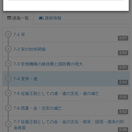
この講義について
講義一覧
講座情報
7-1 宋
5:07
7-2 宋の対外関係
3:50
7-3 官僚機構の維持費と国防費の増大
3:57
7-4 党争・遼
2:54
7-5 征服王朝としての遼・遼の文化・遼の滅亡
2:51
7-6 西夏・金・北宋の滅亡
4:02
7-7 征服王朝としての金・金の文化・南宋・国境・南宋の対
金政策
5:58