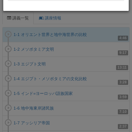
この講義について
講義一覧
講座情報
1-1 オリエント世界と地中海世界の比較
4:46
1-2 メソポタミア文明
9:17
1-3 エジプト文明
13:11
1-4 エジプト・メソポタミアの文化比較
3:28
1-5 インド=ヨーロッパ語族国家
3:59
1-6 地中海東岸諸民族
7:10
1-7 アッシリア帝国
2:37