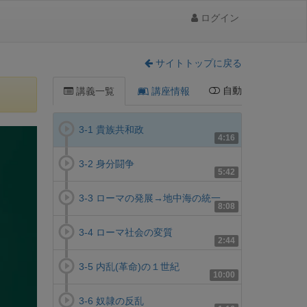
ログイン
サイトトップに戻る
自動
講義一覧
講座情報
3-1 貴族共和政
4:16
3-2 身分闘争
5:42
3-3 ローマの発展→地中海の統一
8:08
3-4 ローマ社会の変質
2:44
3-5 内乱(革命)の１世紀
10:00
3-6 奴隷の反乱