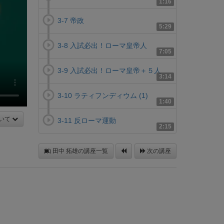
1:16
3-7 帝政
5:29
3-8 入試必出！ローマ皇帝人
7:05
3-9 入試必出！ローマ皇帝＋５人
3:14
3-10 ラティフンディウム (1)
1:40
いて
3-11 反ローマ運動
2:15
田中 拓雄の講座一覧
次の講座