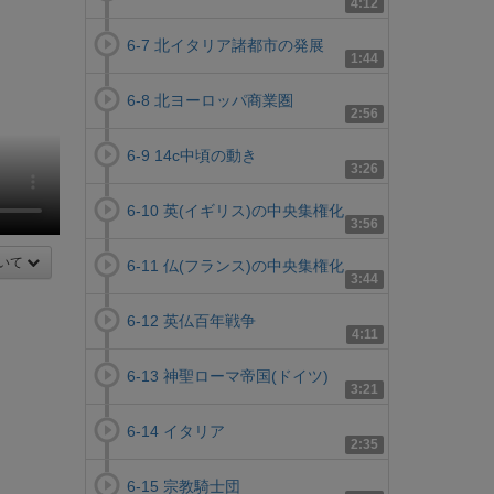
4:12
6-7 北イタリア諸都市の発展
1:44
6-8 北ヨーロッパ商業圏
2:56
6-9 14c中頃の動き
3:26
6-10 英(イギリス)の中央集権化
3:56
いて
6-11 仏(フランス)の中央集権化
3:44
6-12 英仏百年戦争
4:11
6-13 神聖ローマ帝国(ドイツ)
3:21
6-14 イタリア
2:35
6-15 宗教騎士団