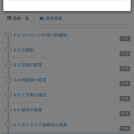
この講義について
講義一覧
講座情報
6-1 ヨーロッパ中世の封建制
1:51
6-2 荘園制
2:33
6-3 荘園の変質
5:16
6-4 封建制の変質
1:46
6-5 十字軍の遠征
3:55
6-6 都市の発展
4:12
6-7 北イタリア諸都市の発展
1:44