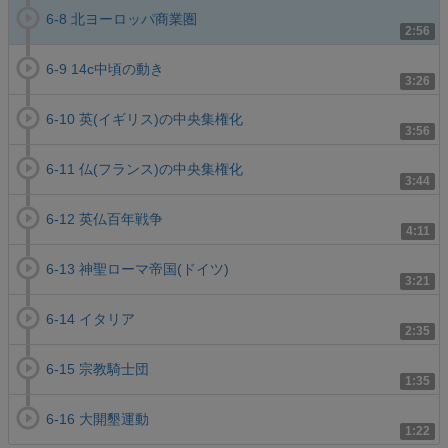
6-8 北ヨーロッパ商業圏
2:56
6-9 14c中頃の動き
3:26
6-10 英(イギリス)の中央集権化
3:56
6-11 仏(フランス)の中央集権化
3:44
6-12 英仏百年戦争
4:11
6-13 神聖ローマ帝国(ドイツ)
3:21
6-14 イタリア
2:35
6-15 宗教騎士団
1:35
6-16 大開墾運動
1:22