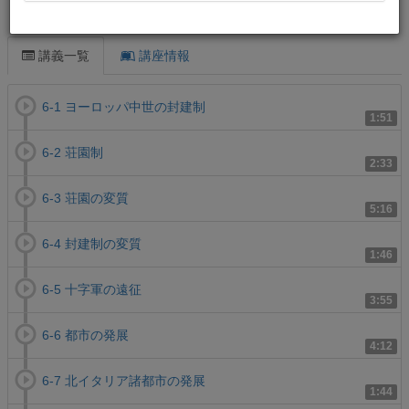
この講義について
講義一覧
講座情報
6-1 ヨーロッパ中世の封建制
1:51
6-2 荘園制
2:33
6-3 荘園の変質
5:16
6-4 封建制の変質
1:46
6-5 十字軍の遠征
3:55
6-6 都市の発展
4:12
6-7 北イタリア諸都市の発展
1:44