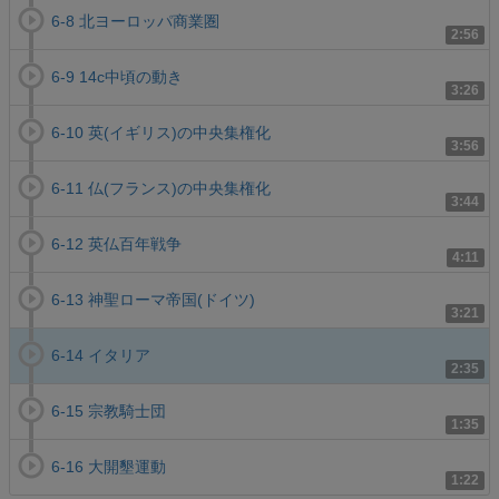
6-8 北ヨーロッパ商業圏
2:56
6-9 14c中頃の動き
3:26
6-10 英(イギリス)の中央集権化
3:56
6-11 仏(フランス)の中央集権化
3:44
6-12 英仏百年戦争
4:11
6-13 神聖ローマ帝国(ドイツ)
3:21
6-14 イタリア
2:35
6-15 宗教騎士団
1:35
6-16 大開墾運動
1:22