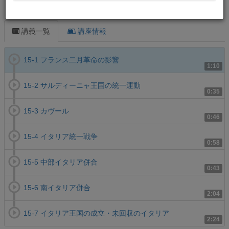
この講義について
講義一覧
講座情報
15-1 フランス二月革命の影響
1:10
15-2 サルディーニャ王国の統一運動
0:35
15-3 カヴール
0:46
15-4 イタリア統一戦争
0:58
15-5 中部イタリア併合
0:43
15-6 南イタリア併合
2:04
15-7 イタリア王国の成立・未回収のイタリア
2:24